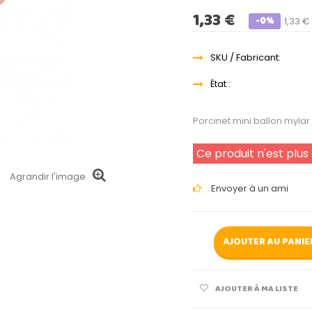
1,33 €
-0%
1,33 €
SKU / Fabricant:
État :
Porcinet mini ballon myla
Ce produit n'est plus
Agrandir l'image
Envoyer à un ami
AJOUTER AU PANIE
AJOUTER À MA LISTE