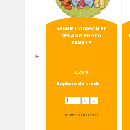
WINNIE L'OURSON ET
SES AMIS PHOTO
FAMILLE
2,29 €
Rupture de stock
RUPTURE DE STOCK