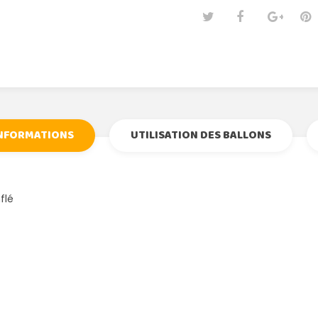
Tweet
Partage
Goog
Pi
INFORMATIONS
UTILISATION DES BALLONS
nflé