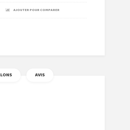
AJOUTER POUR COMPARER
r
le+
nterest
LLONS
AVIS