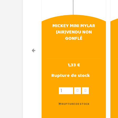
MICKEY MINI MYLAR
(AIR)VENDU NON
GONFLÉ
1,33 €
Rupture de stock
RUPTURE DE STOCK