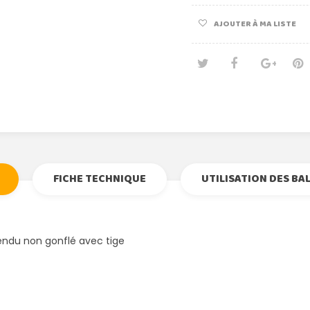
AJOUTER À MA LISTE
Tweet
Partage
Goog
Pi
FICHE TECHNIQUE
UTILISATION DES BA
endu non gonflé avec tige