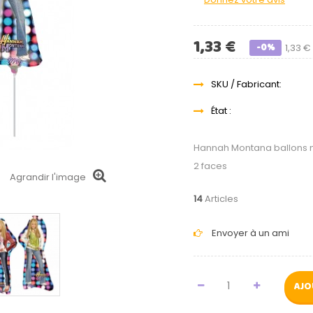
1,33 €
-0%
1,33 €
SKU / Fabricant:
État :
Hannah Montana ballons mi
2 faces
Agrandir l'image
14
Articles
Envoyer à un ami
AJO