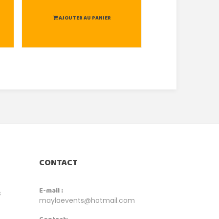
AJOUTER AU PANIER
AJOUTER AU
CONTACT
E-mail :
s
maylaevents@hotmail.com