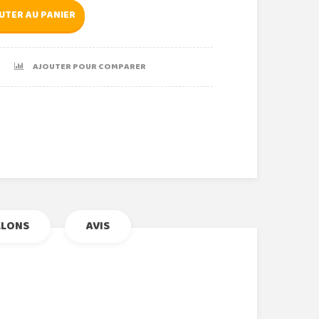
UTER AU PANIER
AJOUTER POUR COMPARER
r
le+
nterest
LLONS
AVIS