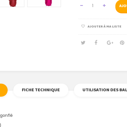
AJO
AJOUTER À MA LISTE
Tweet
Partage
Goog
Pi
FICHE TECHNIQUE
UTILISATION DES BA
 gonflé
)