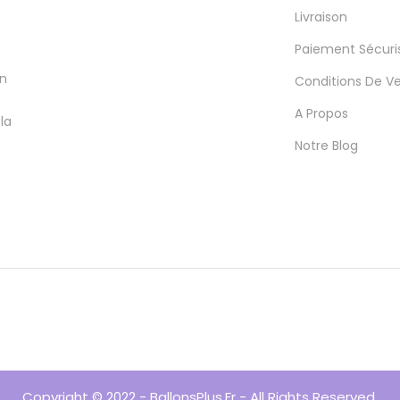
Livraison
Paiement Sécuri
en
Conditions De V
A Propos
la
Notre Blog
Copyright © 2022 - BallonsPlus.fr - All Rights Reserved.