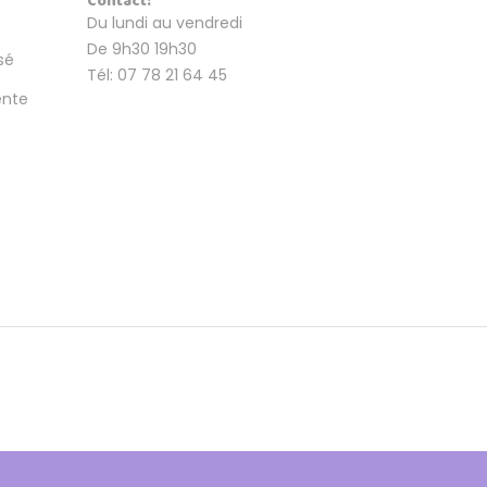
Contact:
Du lundi au vendredi
De 9h30 19h30
sé
Tél: 07 78 21 64 45
ente