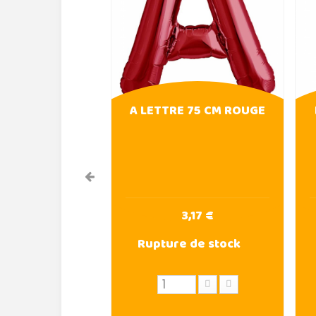
A LETTRE 75 CM ROUGE
3,17 €
Rupture de stock