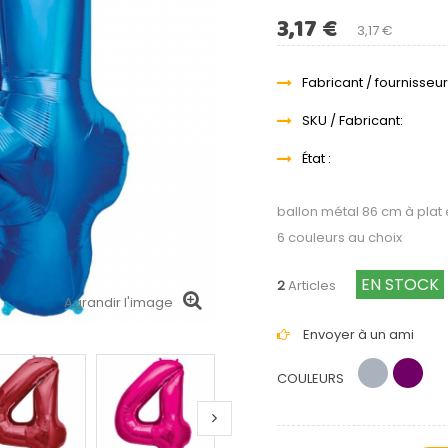
3,17 €
3,17 €
Fabricant / fournisseur
SKU / Fabricant:
État :
ballon métal 86 cm à plat
6 couleurs au choix
EN STOCK
2
Articles
Agrandir l'image
Envoyer à un ami
COULEURS