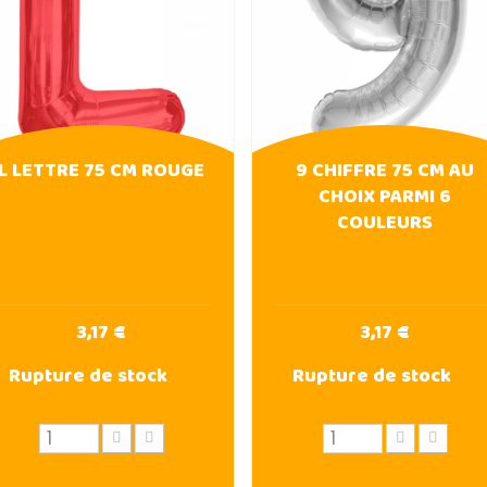
L LETTRE 75 CM ROUGE
9 CHIFFRE 75 CM AU
CHOIX PARMI 6
COULEURS
3,17 €
3,17 €
Rupture de stock
Rupture de stock