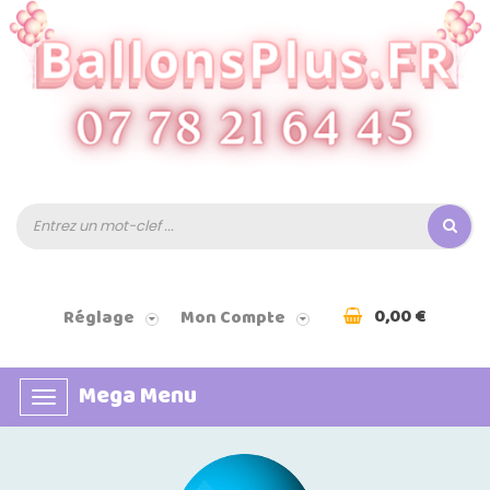
0,00 €
Réglage
Mon Compte
Mega Menu
Basculer
la
navigation