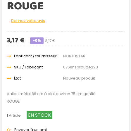
ROUGE
Donnez votre avis
3,17 €
-0%
3,17 €
Fabricant / fournisseur:
NORTHSTAR
SKU / Fabricant:
6768nsbrouge223
État :
Nouveau produit
ballon métal 86 cm à plat environ 75 cm gonflé
ROUGE
EN STOCK
1
Article
Envoyer à un ami