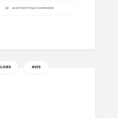
AJOUTER POUR COMPARER
r
le+
nterest
LLONS
AVIS