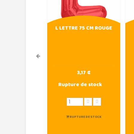
L LETTRE 75 CM ROUGE
3,17 €
Rupture de stock
RUPTURE DE STOCK