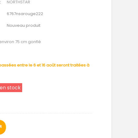
:
NORTHSTAR
6767nsarouge222
Nouveau produit
 environ 75 cm gonflé
ssées entre le 6 et 16 août seront traitées à
 en stock
R