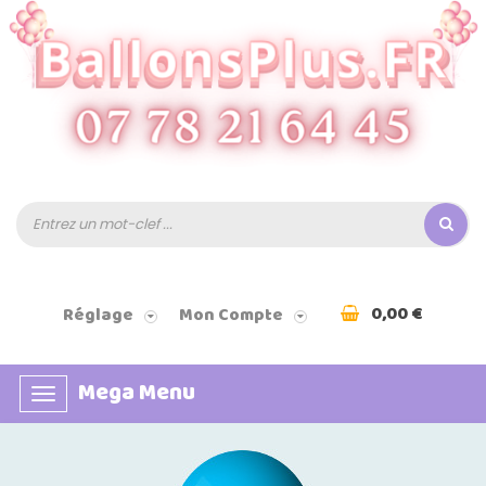
0,00 €
Réglage
Mon Compte
Mega Menu
Basculer
la
navigation