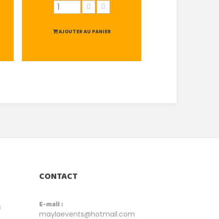
AJOUTER AU PANIER
AJOUTER AU
CONTACT
E-mail :
s
maylaevents@hotmail.com