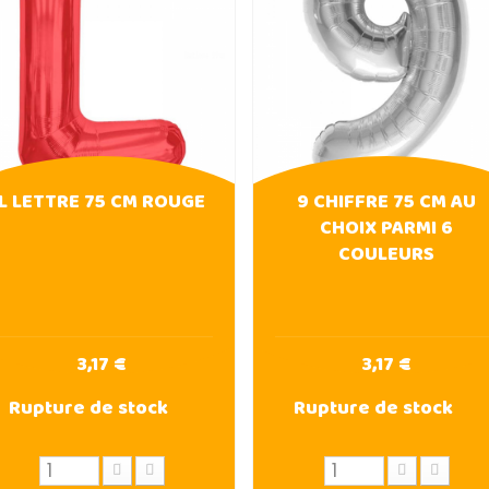
L LETTRE 75 CM ROUGE
9 CHIFFRE 75 CM AU
CHOIX PARMI 6
COULEURS
3,17 €
3,17 €
Rupture de stock
Rupture de stock