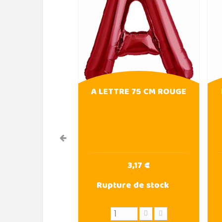
A LETTRE 75 CM ROUGE
3,17 €
Rupture de stock