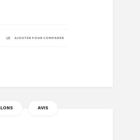
AJOUTER POUR COMPARER
r
le+
nterest
LLONS
AVIS