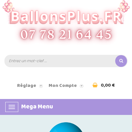
0,00 €
Réglage
Mon Compte
Mega Menu
Basculer
la
navigation