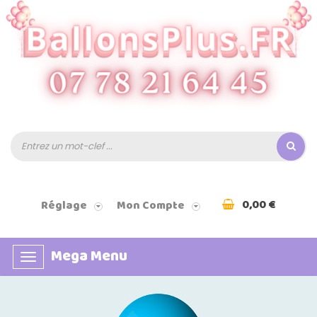
0,00 €
Réglage
Mon Compte
Mega Menu
Basculer
la
navigation