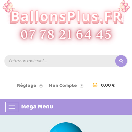
0,00 €
Réglage
Mon Compte
Mega Menu
Basculer
la
navigation