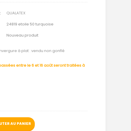
:
QUALATEX
24819 etoile 50 turquoise
Nouveau produit
nvergure à plat : vendu non gonflé
ssées entre le 6 et 16 août seront traitées à
UTER AU PANIER