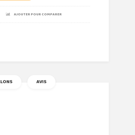
AJOUTER POUR COMPARER
r
le+
nterest
LLONS
AVIS