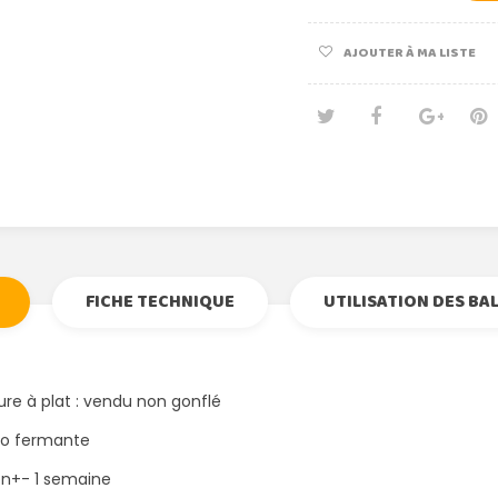
AJOUTER À MA LISTE
Tweet
Partage
Goog
Pi
FICHE TECHNIQUE
UTILISATION DES BA
ure à plat : vendu non gonflé
uto fermante
ion+- 1 semaine