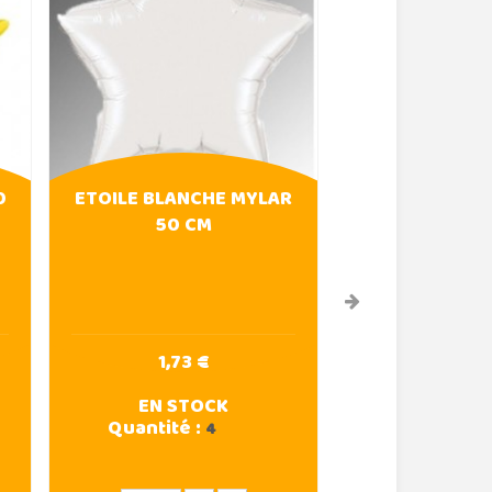
0
ETOILE BLANCHE MYLAR
ÉTOILE MYLAR
50 CM
90 C
1,73 €
5,48 
EN STOCK
EN ST
Quantité :
Quantité :
4