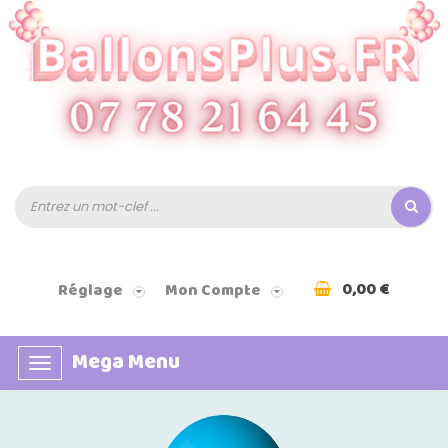
0,00 €
Réglage
Mon Compte
Mega Menu
Basculer
la
navigation