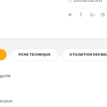
AJOUTER À MA LISTE
Tweet
Partage
Goog
Pi
FICHE TECHNIQUE
UTILISATION DES BA
gonflé
rs jours