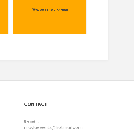
AJOUTER AU PANIER
AJOUTER AU
CONTACT
E-mail :
s
maylaevents@hotmail.com