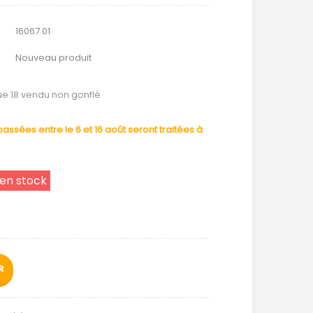
16067 01
Nouveau produit
ue 18 vendu non gonflé
ssées entre le 6 et 16 août seront traitées à
 en stock
R