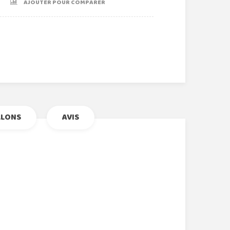
AJOUTER POUR COMPARER
r
le+
nterest
LLONS
AVIS