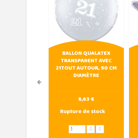
BALLON QUALATEX
TRANSPARENT AVEC
21TOUT AUTOUR, 90 CM
DIAMÈTRE
8,63 €
Rupture de stock