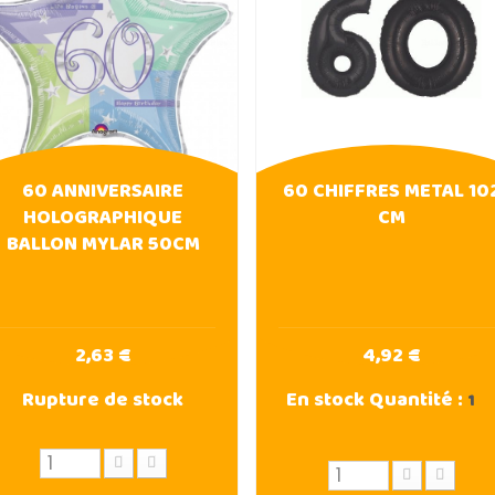
60 ANNIVERSAIRE
60 CHIFFRES METAL 10
HOLOGRAPHIQUE
CM
BALLON MYLAR 50CM
2,63 €
4,92 €
Rupture de stock
En stock
Quantité :
1