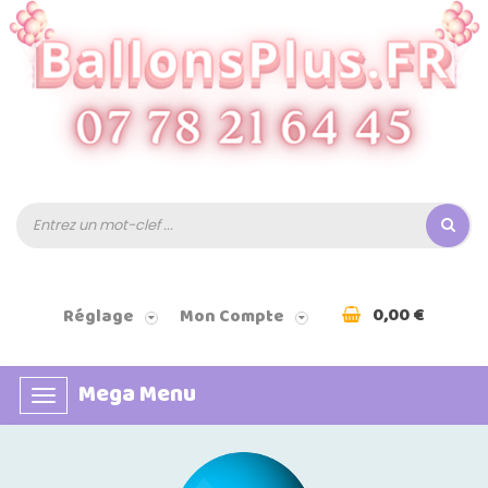
0,00 €
Réglage
Mon Compte
Mega Menu
Basculer
la
navigation