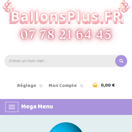
0,00 €
Réglage
Mon Compte
Mega Menu
Basculer
la
navigation