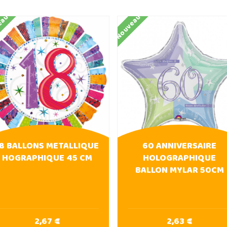
eau
Nouveau
18 BALLONS METALLIQUE
60 ANNIVERSAIRE
HOGRAPHIQUE 45 CM
HOLOGRAPHIQUE
BALLON MYLAR 50CM
2,67 €
2,63 €