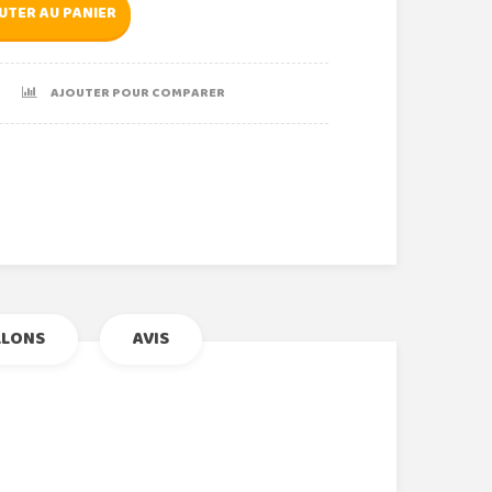
UTER AU PANIER
AJOUTER POUR COMPARER
r
le+
nterest
LLONS
AVIS