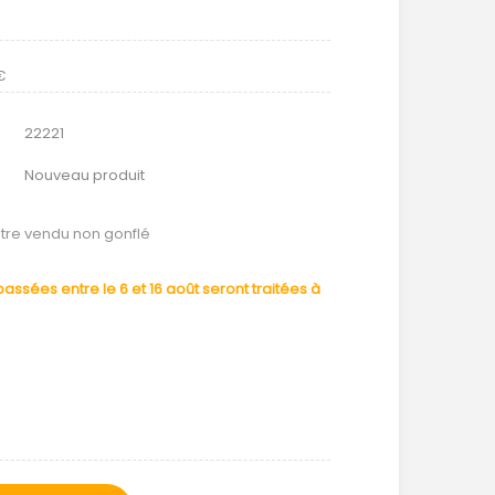
€
22221
Nouveau produit
tre vendu non gonflé
ssées entre le 6 et 16 août seront traitées à