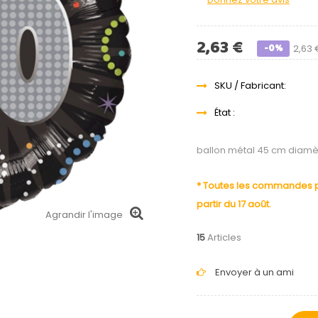
2,63 €
-0%
2,63 
SKU / Fabricant:
État :
ballon métal 45 cm diamè
* Toutes les commandes pa
partir du 17 août.
Agrandir l'image
15
Articles
Envoyer à un ami