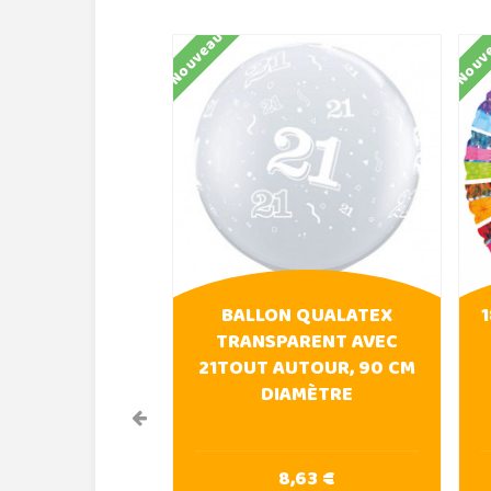
Nouveau
Nouv
BALLON QUALATEX
TRANSPARENT AVEC
21TOUT AUTOUR, 90 CM
DIAMÈTRE
8,63 €