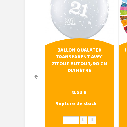
BALLON QUALATEX
TRANSPARENT AVEC
21TOUT AUTOUR, 90 CM
DIAMÈTRE
8,63 €
Rupture de stock