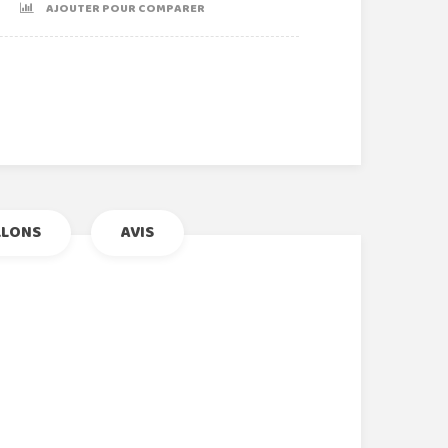
AJOUTER POUR COMPARER
r
le+
nterest
LLONS
AVIS