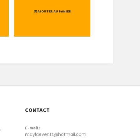
AJOUTER AU PANIER
AJOUTER AU
CONTACT
E-mail :
s
maylaevents@hotmail.com