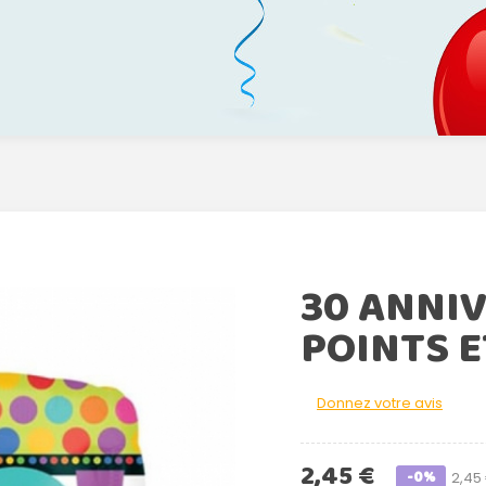
30 ANNI
POINTS E
Donnez votre avis
2,45 €
-0%
2,45