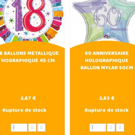
18 BALLONS METALLIQUE
60 ANNIVERSAIRE
HOGRAPHIQUE 45 CM
HOLOGRAPHIQUE
BALLON MYLAR 50CM
2,67 €
2,63 €
Rupture de stock
Rupture de stock