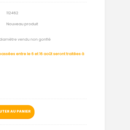
112462
Nouveau produit
 diamètre vendu non gonflé
ssées entre le 6 et 16 août seront traitées à
UTER AU PANIER