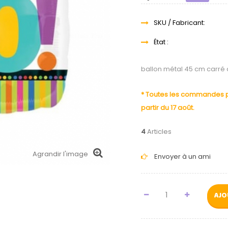
SKU / Fabricant:
État :
ballon métal 45 cm carré
* Toutes les commandes pa
partir du 17 août.
4
Articles
Agrandir l'image
Envoyer à un ami
AJO