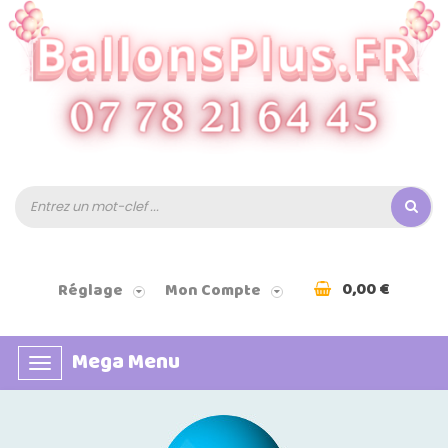
0,00 €
Réglage
Mon Compte
Mega Menu
Basculer
la
navigation