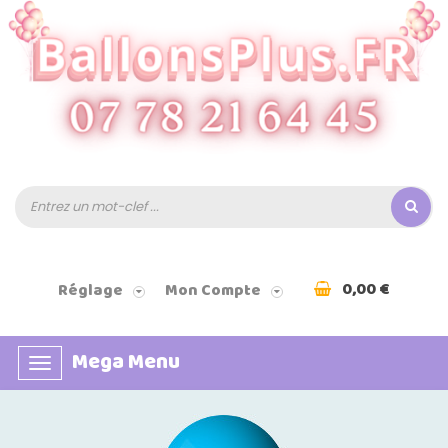
0,00 €
Réglage
Mon Compte
Mega Menu
Basculer
la
navigation