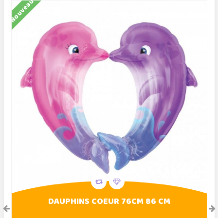
Nouveau
N
DAUPHINS COEUR 76CM 86 CM