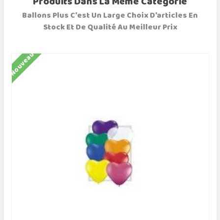
Produits Dans La Même Catégorie
Ballons Plus C'est Un Large Choix D'articles En
Stock Et De Qualité Au Meilleur Prix
Nouveau
N