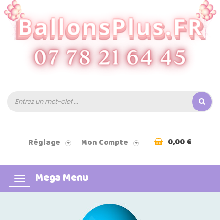
0,00 €
Réglage
Mon Compte
Mega Menu
Basculer
la
navigation