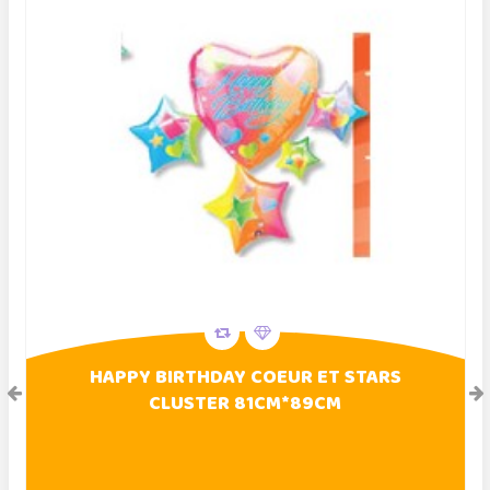
HAPPY BIRTHDAY COEUR ET STARS
CLUSTER 81CM*89CM