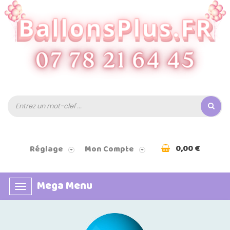
0,00 €
Réglage
Mon Compte
Mega Menu
Basculer
la
navigation