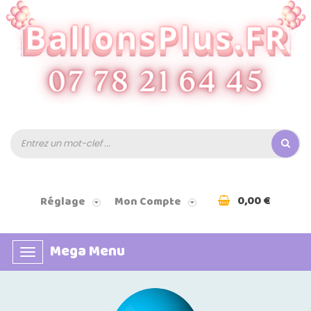
0,00 €
Réglage
Mon Compte
Mega Menu
Basculer
la
navigation