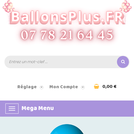
0,00 €
Réglage
Mon Compte
Mega Menu
Basculer
la
navigation