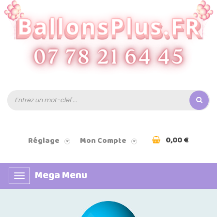
0,00 €
Réglage
Mon Compte
Mega Menu
Basculer
la
navigation