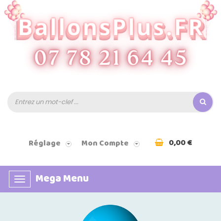
0,00 €
Réglage
Mon Compte
Mega Menu
Basculer
la
navigation