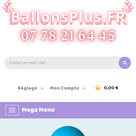
0,00 €
Réglage
Mon Compte
Mega Menu
Basculer
la
navigation