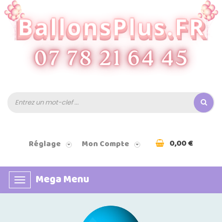
0,00 €
Réglage
Mon Compte
Mega Menu
Basculer
la
navigation