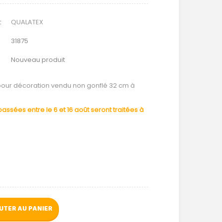
:
QUALATEX
31875
Nouveau produit
pour décoration vendu non gonflé 32 cm à
ssées entre le 6 et 16 août seront traitées à
UTER AU PANIER