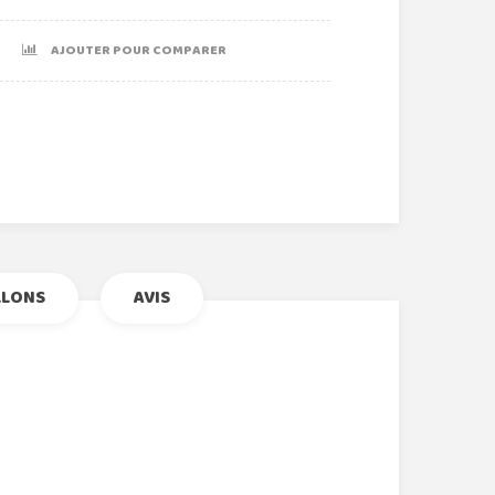
AJOUTER POUR COMPARER
r
le+
nterest
LLONS
AVIS