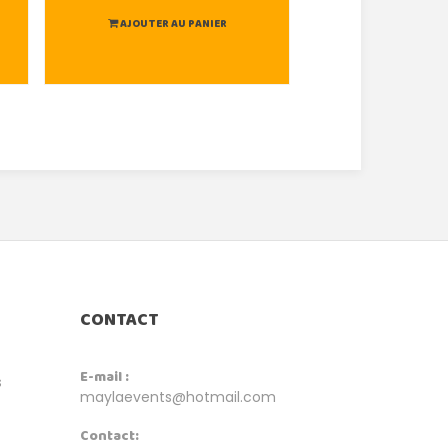
AJOUTER AU PANIER
AJOUTER AU
CONTACT
E-mail :
s
maylaevents@hotmail.com
Contact: