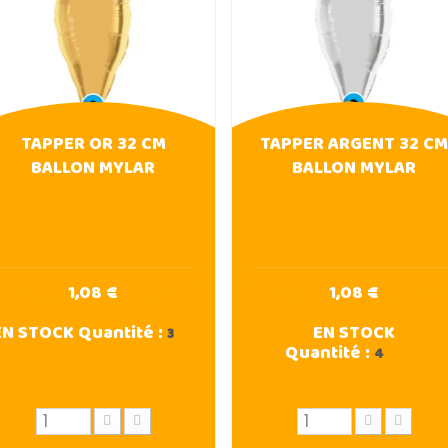
TAPPER OR 32 CM
TAPPER ARGENT 32 CM
BALLON MYLAR
BALLON MYLAR
1,08 €
1,08 €
EN STOCK
Quantité :
EN STOCK
3
Quantité :
4