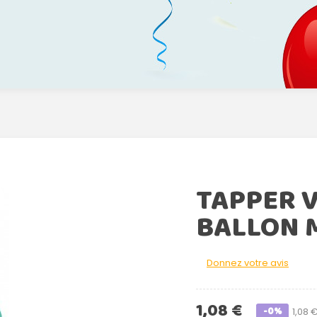
TAPPER V
BALLON 
Donnez votre avis
1,08 €
-0%
1,08 