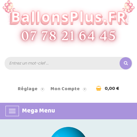
0,00 €
Réglage
Mon Compte
Mega Menu
Basculer
la
navigation