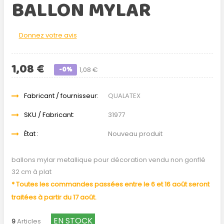
BALLON MYLAR
Donnez votre avis
1,08 €
-0%
1,08 €
Fabricant / fournisseur:
QUALATEX
SKU / Fabricant:
31977
État :
Nouveau produit
ballons mylar metallique pour décoration vendu non gonflé
32 cm à plat
* Toutes les commandes passées entre le 6 et 16 août seront
traitées à partir du 17 août.
EN STOCK
9
Articles