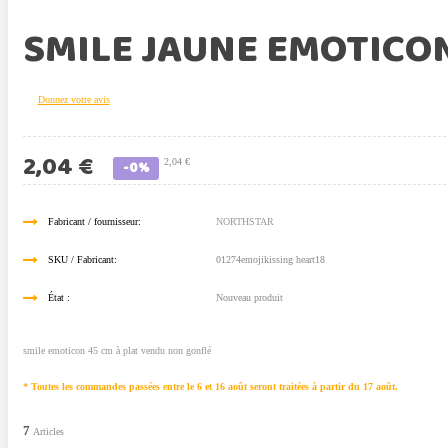
SMILE JAUNE EMOTICON
Donnez votre avis
2,04 €
2,04 €
-0%
Fabricant / fournisseur:
NORTHSTAR
SKU / Fabricant:
01274emojikissing heart18
État :
Nouveau produit
smile emoticon 45 cm à plat vendu non gonflé
* Toutes les commandes passées entre le 6 et 16 août seront traitées à partir du 17 août.
7
Articles