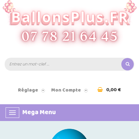
0,00 €
Réglage
Mon Compte
Mega Menu
Basculer
la
navigation