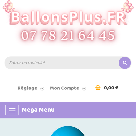
0,00 €
Réglage
Mon Compte
Mega Menu
Basculer
la
navigation