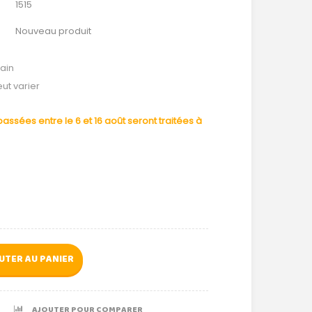
1515
Nouveau produit
ain
eut varier
ssées entre le 6 et 16 août seront traitées à
UTER AU PANIER
AJOUTER POUR COMPARER