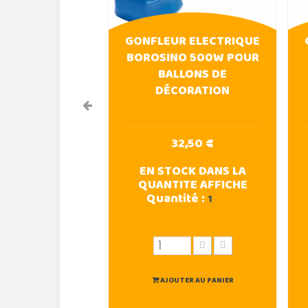
GONFLEUR ELECTRIQUE
BOROSINO 500W POUR
BALLONS DE
DÉCORATION
32,50 €
EN STOCK DANS LA
QUANTITE AFFICHE
Quantité :
1
AJOUTER AU PANIER