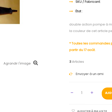
SKU / Fabricant:
État :
double action pompe à m
la couleur de cet article p
* Toutes les commandes pa
partir du 17 août.
3
Articles
Agrandir l'image
Envoyer à un ami
AJO
AJOUTER À MA LISTE