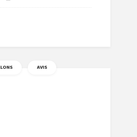
r
le+
nterest
LLONS
AVIS