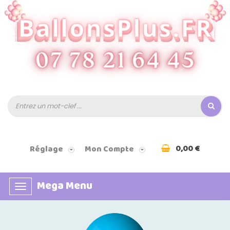
0,00 €
Réglage
Mon Compte
Mega Menu
Basculer
la
navigation