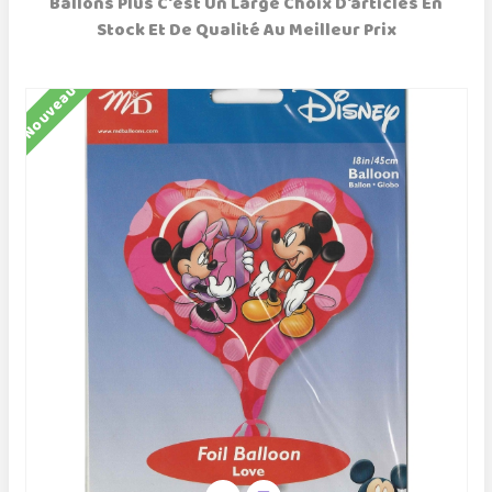
Ballons Plus C'est Un Large Choix D'articles En
Stock Et De Qualité Au Meilleur Prix
Nouveau
N