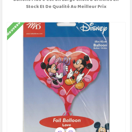
Stock Et De Qualité Au Meilleur Prix
Nouveau
N