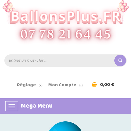
0,00 €
Réglage
Mon Compte
Mega Menu
Basculer
la
navigation