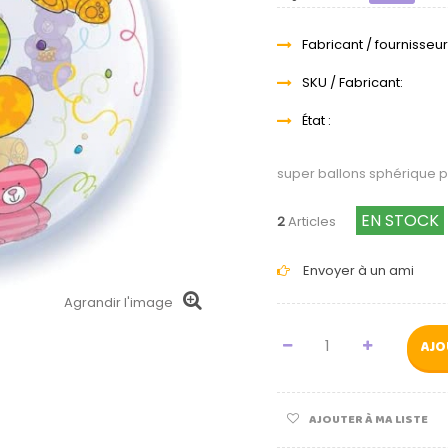
Fabricant / fournisseur
SKU / Fabricant:
État :
super ballons sphérique 
EN STOCK
2
Articles
Envoyer à un ami
Agrandir l'image
AJO
AJOUTER À MA LISTE