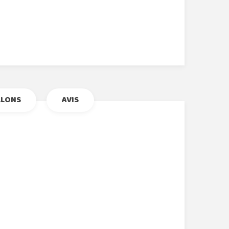
r
le+
nterest
LLONS
AVIS