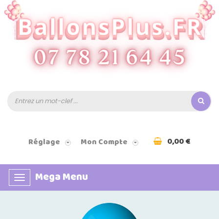
0,00 €
Réglage
Mon Compte
Mega Menu
Basculer
la
navigation