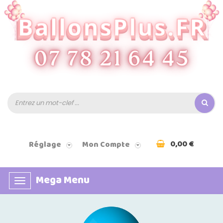
0,00 €
Réglage
Mon Compte
Mega Menu
Basculer
la
navigation