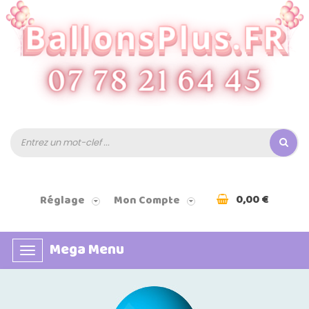
0,00 €
Réglage
Mon Compte
Mega Menu
Basculer
la
navigation