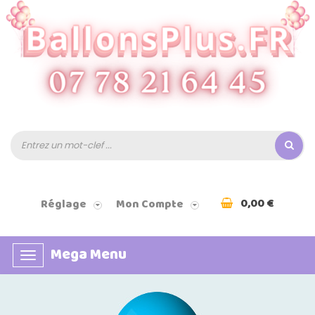
0,00 €
Réglage
Mon Compte
Mega Menu
Basculer
la
navigation