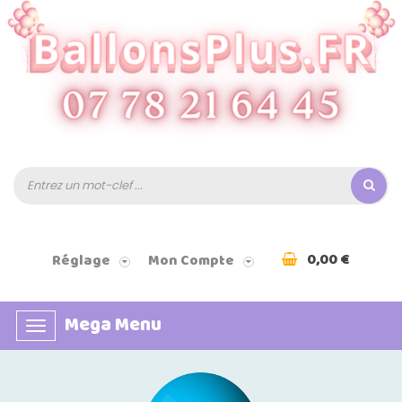
0,00 €
Réglage
Mon Compte
Mega Menu
Basculer
la
navigation