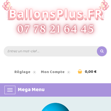
0,00 €
Réglage
Mon Compte
Mega Menu
Basculer
la
navigation