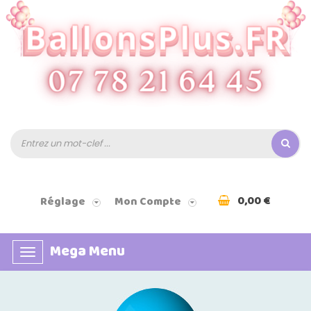
0,00 €
Réglage
Mon Compte
Mega Menu
Basculer
la
navigation