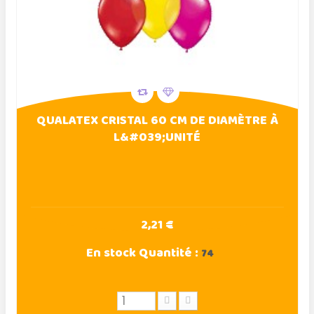
QUALATEX CRISTAL 60 CM DE DIAMÈTRE À
L&#039;UNITÉ
2,21 €
En stock
Quantité :
74