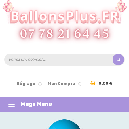
0,00 €
Réglage
Mon Compte
Mega Menu
Basculer
la
navigation