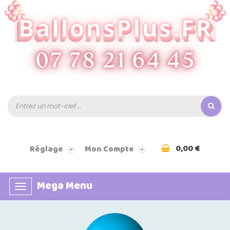
0,00 €
Réglage
Mon Compte
Mega Menu
Basculer
la
navigation