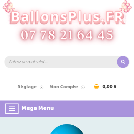
0,00 €
Réglage
Mon Compte
Mega Menu
Basculer
la
navigation