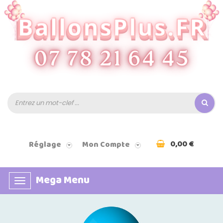
0,00 €
Réglage
Mon Compte
Mega Menu
Basculer
la
navigation