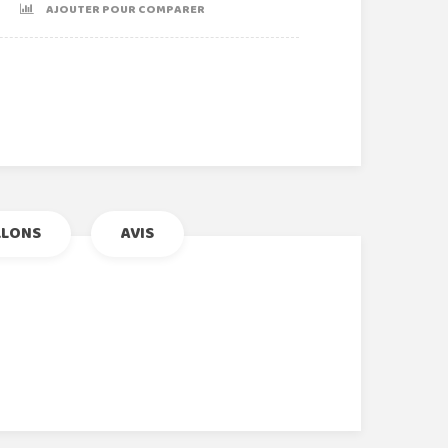
AJOUTER POUR COMPARER
r
le+
nterest
LLONS
AVIS