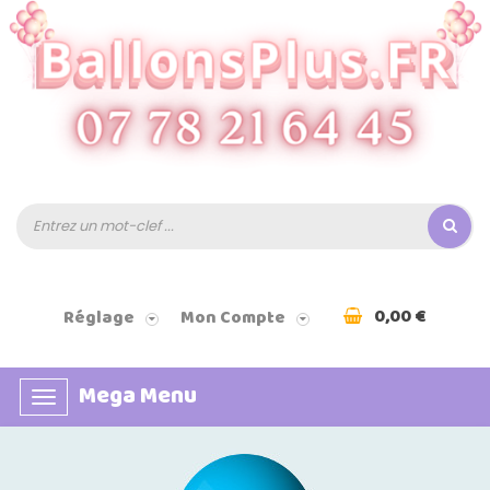
0,00 €
Réglage
Mon Compte
Mega Menu
Basculer
la
navigation