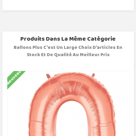
Produits Dans La Même Catégorie
Ballons Plus C'est Un Large Choix D'articles En
Stock Et De Qualité Au Meilleur Prix
Nouveau
N