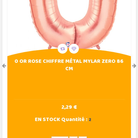
0 OR ROSE CHIFFRE MÉTAL MYLAR ZERO 86
CM
2,29 €
EN STOCK
Quantité :
2