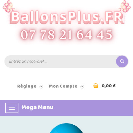
0,00 €
Réglage
Mon Compte
Mega Menu
Basculer
la
navigation